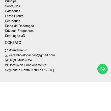
Principal
Sobre Nós
Categorias
Festa Pronta
Destaques
Dicas de Decoração
Dúvidas Frequentes
Simulação 3D
CONTATO
Atendimento
carambolalocacoes@gmail.com
(48)9.8482-9024
Horário de Funcionamento:
Segunda à Sexta 09:00 às 17:00 |
Copyright © CARAMBOLA LOCAÇÕES PARA
EVENTOS E FESTAS LTDA / CNPJ: 31.750.280/0001-89
Tecnologia ©
Estoque NOW
.